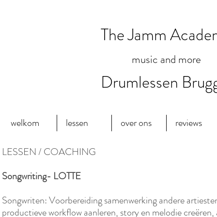
The Jamm Acade
music and more
Drumlessen Brug
welkom
lessen
over ons
reviews
LESSEN / COACHING
Songwriting- LOTTE
Songwriten: Voorbereiding samenwerking andere artiesten,
productieve workflow aanleren, story en melodie creëren