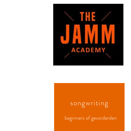
songwriting
beginners of gevorderden